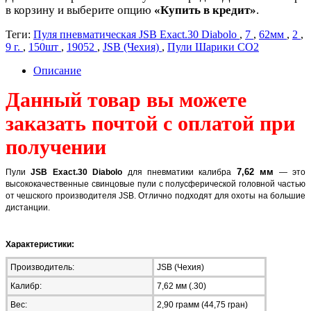
в корзину и выберите опцию
«Купить в кредит»
.
Теги:
Пуля пневматическая JSB Exact.30 Diabolo
,
7
,
62мм
,
2
,
9 г.
,
150шт
,
19052
,
JSB (Чехия)
,
Пули Шарики СО2
Описание
Данный товар вы можете
заказать почтой с оплатой при
получении
7,62 мм
Пули
JSB Exact.30 Diabolo
для пневматики калибра
— это
высококачественные свинцовые пули с полусферической головной частью
от чешского производителя JSB. Отлично подходят для охоты на большие
дистанции.
Характеристики:
Производитель:
JSB (Чехия)
Калибр:
7,62 мм (.30)
Вес:
2,90 грамм (44,75 гран)