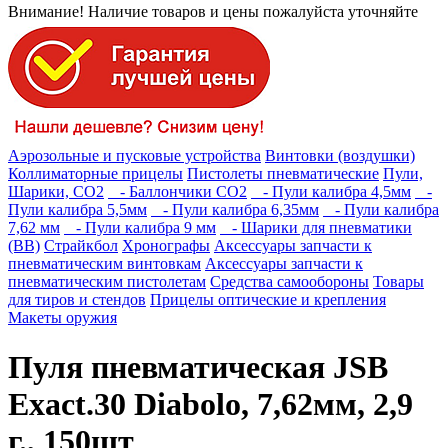
Внимание! Наличие товаров и цены пожалуйста уточняйте
Аэрозольные и пусковые устройства
Винтовки (воздушки)
Коллиматорные прицелы
Пистолеты пневматические
Пули,
Шарики, СО2
- Баллончики СО2
- Пули калибра 4,5мм
-
Пули калибра 5,5мм
- Пули калибра 6,35мм
- Пули калибра
7,62 мм
- Пули калибра 9 мм
- Шарики для пневматики
(BB)
Страйкбол
Хронографы
Аксессуары запчасти к
пневматическим винтовкам
Аксессуары запчасти к
пневматическим пистолетам
Средства самообороны
Товары
для тиров и стендов
Прицелы оптические и крепления
Макеты оружия
Пуля пневматическая JSB
Exact.30 Diabolo, 7,62мм, 2,9
г., 150шт