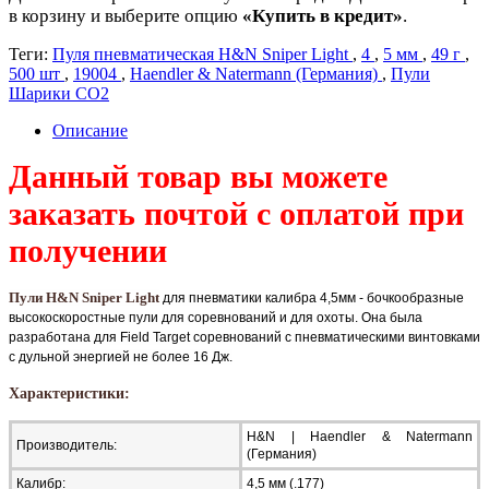
в корзину и выберите опцию
«Купить в кредит»
.
Теги:
Пуля пневматическая H&N Sniper Light
,
4
,
5 мм
,
49 г
,
500 шт
,
19004
,
Haendler & Natermann (Германия)
,
Пули
Шарики СО2
Описание
Данный товар вы можете
заказать почтой с оплатой при
получении
Пули H&N Sniper Light
для пневматики калибра 4,5мм - бочкообразные
высокоскоростные пули для соревнований и для охоты. Она была
разработана для Field Target соревнований с пневматическими винтовками
с дульной энергией не более 16 Дж.
Характеристики:
H&N | Haendler & Natermann
Производитель:
(Германия)
Калибр:
4,5 мм (.177)