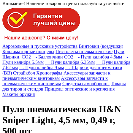
Внимание! Наличие товаров и цены пожалуйста уточняйте
Аэрозольные и пусковые устройства
Винтовки (воздушки)
Коллиматорные прицелы
Пистолеты пневматические
Пули,
Шарики, СО2
- Баллончики СО2
- Пули калибра 4,5мм
-
Пули калибра 5,5мм
- Пули калибра 6,35мм
- Пули калибра
7,62 мм
- Пули калибра 9 мм
- Шарики для пневматики
(BB)
Страйкбол
Хронографы
Аксессуары запчасти к
пневматическим винтовкам
Аксессуары запчасти к
пневматическим пистолетам
Средства самообороны
Товары
для тиров и стендов
Прицелы оптические и крепления
Макеты оружия
Пуля пневматическая H&N
Sniper Light, 4,5 мм, 0,49 г,
500 шт