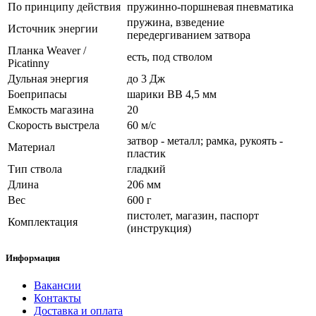
По принципу действия
пружинно-поршневая пневматика
пружина, взведение
Источник энергии
передергиванием затвора
Планка Weaver /
есть, под стволом
Picatinny
Дульная энергия
до 3 Дж
Боеприпасы
шарики BB 4,5 мм
Емкость магазина
20
Скорость выстрела
60 м/с
затвор - металл; рамка, рукоять -
Материал
пластик
Тип ствола
гладкий
Длина
206 мм
Вес
600 г
пистолет, магазин, паспорт
Комплектация
(инструкция)
Информация
Вакансии
Контакты
Доставка и оплата