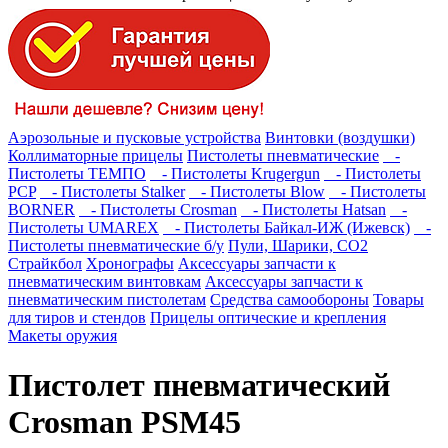
Аэрозольные и пусковые устройства
Винтовки (воздушки)
Коллиматорные прицелы
Пистолеты пневматические
-
Пистолеты ТЕМПО
- Пистолеты Krugergun
- Пистолеты
PCP
- Пистолеты Stalker
- Пистолеты Blow
- Пистолеты
BORNER
- Пистолеты Crosman
- Пистолеты Hatsan
-
Пистолеты UMAREX
- Пистолеты Байкал-ИЖ (Ижевск)
-
Пистолеты пневматические б/у
Пули, Шарики, СО2
Страйкбол
Хронографы
Аксессуары запчасти к
пневматическим винтовкам
Аксессуары запчасти к
пневматическим пистолетам
Средства самообороны
Товары
для тиров и стендов
Прицелы оптические и крепления
Макеты оружия
Пистолет пневматический
Crosman PSM45