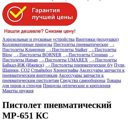
Аэрозольные и пусковые устройства
Винтовки (воздушки)
Коллиматорные прицелы
Пистолеты пневматические
-
Пистолеты Krugergun
- Пистолеты Stalker
- Пистолеты
Blow
- Пистолеты BORNER
- Пистолеты Crosman
-
Пистолеты Hatsan
- Пистолеты UMAREX
- Пистолеты
Байкал-ИЖ (Ижевск)
- Пистолеты пневматические б/у
Пули,
Шарики, СО2
Страйкбол
Хронографы
Аксессуары запчасти к
пневматическим винтовкам
Аксессуары запчасти к
пневматическим пистолетам
Средства самообороны
Товары
для тиров и стендов
Прицелы оптические и крепления
Макеты оружия
Пистолет пневматический
МР-651 КС