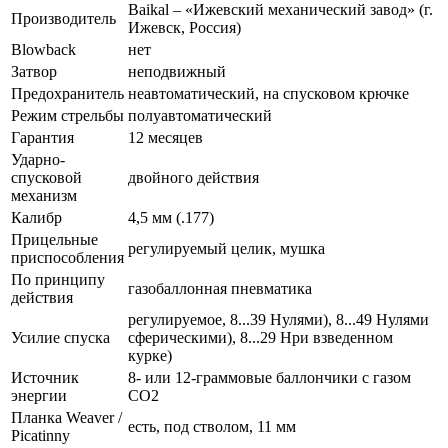
Baikal – «Ижевский механический завод» (г.
Производитель
Ижевск, Россия)
Blowback
нет
Затвор
неподвижный
Предохранитель
неавтоматический, на спусковом крючке
Режим стрельбы
полуавтоматический
Гарантия
12 месяцев
Ударно-
спусковой
двойного действия
механизм
Калибр
4,5 мм (.177)
Прицельные
регулируемый целик, мушка
приспособления
По принципу
газобаллонная пневматика
действия
регулируемое, 8...39 Нулями), 8...49 Нулями
Усилие спуска
сферическими), 8...29 Нри взведенном
курке)
Источник
8- или 12-граммовые баллончики с газом
энергии
CO2
Планка Weaver /
есть, под стволом, 11 мм
Picatinny