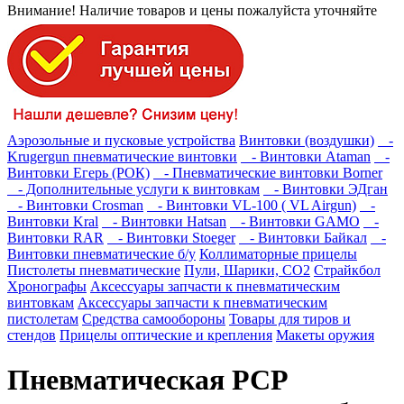
Внимание! Наличие товаров и цены пожалуйста уточняйте
Аэрозольные и пусковые устройства
Винтовки (воздушки)
-
Krugergun пневматические винтовки
- Винтовки Ataman
-
Винтовки Егерь (РОК)
- Пневматические винтовки Borner
- Дополнительные услуги к винтовкам
- Винтовки ЭДган
- Винтовки Crosman
- Винтовки VL-100 ( VL Airgun)
-
Винтовки Kral
- Винтовки Hatsan
- Винтовки GAMO
-
Винтовки RAR
- Винтовки Stoeger
- Винтовки Байкал
-
Винтовки пневматические б/у
Коллиматорные прицелы
Пистолеты пневматические
Пули, Шарики, СО2
Страйкбол
Хронографы
Аксессуары запчасти к пневматическим
винтовкам
Аксессуары запчасти к пневматическим
пистолетам
Средства самообороны
Товары для тиров и
стендов
Прицелы оптические и крепления
Макеты оружия
Пневматическая PCP