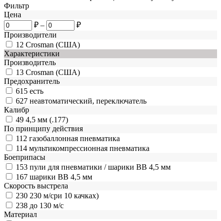
Фильтр
Цена
₽
–
₽
Производители
12
Crosman (США)
Характеристики
Производитель
13
Crosman (США)
Предохранитель
615
есть
627
неавтоматический, переключатель
Калибр
49
4,5 мм (.177)
По принципу действия
112
газобаллонная пневматика
114
мультикомпрессионная пневматика
Боеприпасы
153
пули для пневматики / шарики BB 4,5 мм
167
шарики BB 4,5 мм
Скорость выстрела
230
230 м/сри 10 качках)
238
до 130 м/с
Материал