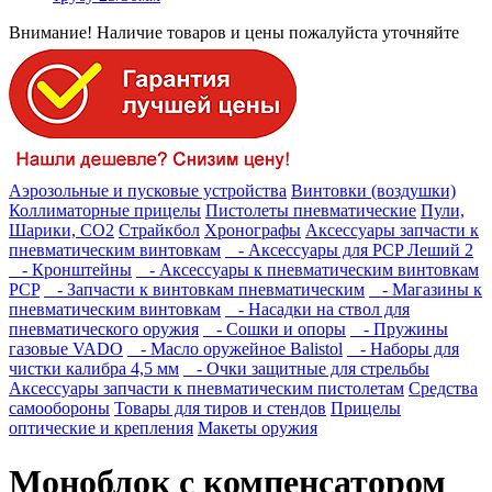
Внимание! Наличие товаров и цены пожалуйста уточняйте
Аэрозольные и пусковые устройства
Винтовки (воздушки)
Коллиматорные прицелы
Пистолеты пневматические
Пули,
Шарики, СО2
Страйкбол
Хронографы
Аксессуары запчасти к
пневматическим винтовкам
- Аксессуары для PCP Леший 2
- Кронштейны
- Аксессуары к пневматическим винтовкам
PCP
- Запчасти к винтовкам пневматическим
- Магазины к
пневматическим винтовкам
- Насадки на ствол для
пневматического оружия
- Сошки и опоры
- Пружины
газовые VADO
- Масло оружейное Balistol
- Наборы для
чистки калибра 4,5 мм
- Очки защитные для стрельбы
Аксессуары запчасти к пневматическим пистолетам
Средства
самообороны
Товары для тиров и стендов
Прицелы
оптические и крепления
Макеты оружия
Моноблок с компенсатором