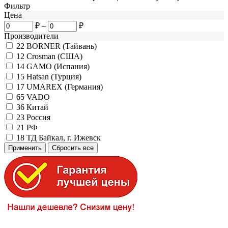
Фильтр
Цена
₽
–
₽
Производители
22
BORNER (Тайвань)
12
Crosman (США)
14
GAMO (Испания)
15
Hatsan (Турция)
17
UMAREX (Германия)
65
VADO
36
Китай
23
Россия
21
РФ
18
ТД Байкал, г. Ижевск