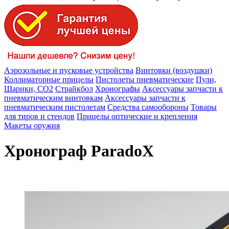
Аэрозольные и пусковые устройства
Винтовки (воздушки)
Коллиматорные прицелы
Пистолеты пневматические
Пули,
Шарики, СО2
Страйкбол
Хронографы
Аксессуары запчасти к
пневматическим винтовкам
Аксессуары запчасти к
пневматическим пистолетам
Средства самообороны
Товары
для тиров и стендов
Прицелы оптические и крепления
Макеты оружия
Хронограф ParadoX