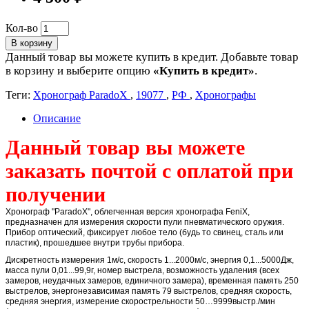
Кол-во
В корзину
Данный товар вы можете купить в кредит. Добавьте товар
в корзину и выберите опцию
«Купить в кредит»
.
Теги:
Хронограф ParadoX
,
19077
,
РФ
,
Хронографы
Описание
Данный товар вы можете
заказать почтой с оплатой при
получении
Хронограф "ParadoX", облегченная версия хронографа FeniX,
предназначен для измерения скорости пули пневматического оружия.
Прибор оптический, фиксирует любое тело (будь то свинец, сталь или
пластик), прошедшее внутри трубы прибора.
Дискретность измерения 1м/с, скорость 1...2000м/с, энергия 0,1...5000Дж,
масса пули 0,01...99,9г, номер выстрела, возможность удаления (всех
замеров, неудачных замеров, единичного замера), временная память 250
выстрелов, энергонезависимая память 79 выстрелов, средняя скорость,
средняя энергия, измерение скорострельности 50…9999выстр./мин