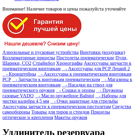
Внимание! Наличие товаров и цены пожалуйста уточняйте
Аэрозольные и пусковые устройства
Винтовки (воздушки)
Коллиматорные прицелы
Пистолеты пневматические
Пули,
Шарики, СО2
Страйкбол
Хронографы
Аксессуары запчасти к
пневматическим винтовкам
- Аксессуары для PCP Леший 2
- Кронштейны
- Аксессуары к пневматическим винтовкам
PCP
- Запчасти к винтовкам пневматическим
- Магазины к
пневматическим винтовкам
- Насадки на ствол для
пневматического оружия
- Сошки и опоры
- Пружины
газовые VADO
- Масло оружейное Balistol
- Наборы для
чистки калибра 4,5 мм
- Очки защитные для стрельбы
Аксессуары запчасти к пневматическим пистолетам
Средства
самообороны
Товары для тиров и стендов
Прицелы
оптические и крепления
Макеты оружия
Удлинитель резервуара