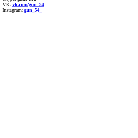
VK:
vk.com/gun_54
Instagram:
gun_54_