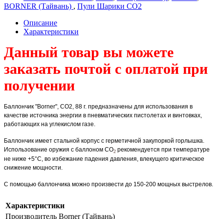
BORNER (Тайвань)
,
Пули Шарики СО2
Описание
Характеристики
Данный товар вы можете
заказать почтой с оплатой при
получении
Баллончик "Borner", СО2, 88 г.
предназначены для использования в
качестве источника энергии в пневматических пистолетах и винтовках,
работающих на углекислом газе.
Баллончик имеет стальной корпус с герметичной закупоркой горлышка.
Использование оружия с баллоном CO
рекомендуется при температуре
2
не ниже +5°С, во избежание падения давления, влекущего критическое
снижение мощности.
С помощью
баллончика
можно произвести до 150-200 мощных выстрелов.
Характеристики
Производитель
Borner (Тайвань)