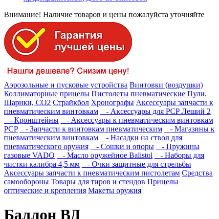
Внимание! Наличие товаров и цены пожалуйста уточняйте
Аэрозольные и пусковые устройства
Винтовки (воздушки)
Коллиматорные прицелы
Пистолеты пневматические
Пули,
Шарики, СО2
Страйкбол
Хронографы
Аксессуары запчасти к
пневматическим винтовкам
- Аксессуары для PCP Леший 2
- Кронштейны
- Аксессуары к пневматическим винтовкам
PCP
- Запчасти к винтовкам пневматическим
- Магазины к
пневматическим винтовкам
- Насадки на ствол для
пневматического оружия
- Сошки и опоры
- Пружины
газовые VADO
- Масло оружейное Balistol
- Наборы для
чистки калибра 4,5 мм
- Очки защитные для стрельбы
Аксессуары запчасти к пневматическим пистолетам
Средства
самообороны
Товары для тиров и стендов
Прицелы
оптические и крепления
Макеты оружия
Баллон ВД