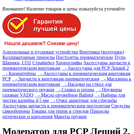
Внимание! Наличие товаров и цены пожалуйста уточняйте
Аэрозольные и пусковые устройства
Винтовки (воздушки)
Коллиматорные прицелы
Пистолеты пневматические
Пули,
Шарики, СО2
Страйкбол
Хронографы
Аксессуары запчасти к
пневматическим винтовкам
- Аксессуары для PCP Леший 2
- Кронштейны
- Аксессуары к пневматическим винтовкам
PCP
- Запчасти к винтовкам пневматическим
- Магазины к
пневматическим винтовкам
- Насадки на ствол для
пневматического оружия
- Сошки и опоры
- Пружины
газовые VADO
- Масло оружейное Balistol
- Наборы для
чистки калибра 4,5 мм
- Очки защитные для стрельбы
Аксессуары запчасти к пневматическим пистолетам
Средства
самообороны
Товары для тиров и стендов
Прицелы
оптические и крепления
Макеты оружия
Модератор для PCP Леший 2,