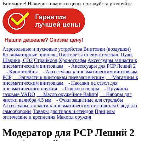
Внимание! Наличие товаров и цены пожалуйста уточняйте
Аэрозольные и пусковые устройства
Винтовки (воздушки)
Коллиматорные прицелы
Пистолеты пневматические
Пули,
Шарики, СО2
Страйкбол
Хронографы
Аксессуары запчасти к
пневматическим винтовкам
- Аксессуары для PCP Леший 2
- Кронштейны
- Аксессуары к пневматическим винтовкам
PCP
- Запчасти к винтовкам пневматическим
- Магазины к
пневматическим винтовкам
- Насадки на ствол для
пневматического оружия
- Сошки и опоры
- Пружины
газовые VADO
- Масло оружейное Balistol
- Наборы для
чистки калибра 4,5 мм
- Очки защитные для стрельбы
Аксессуары запчасти к пневматическим пистолетам
Средства
самообороны
Товары для тиров и стендов
Прицелы
оптические и крепления
Макеты оружия
Модератор для PCP Леший 2