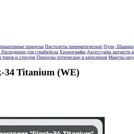
лиматорные прицелы
Пистолеты пневматические
Пули, Шарики
Расходники для страйкбола
Хронографы
Аксессуары запчасти 
 тиров и стендов
Прицелы оптические и крепления
Макеты ору
-34 Titanium (WE)