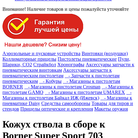
Внимание! Наличие товаров и цены пожалуйста уточняйте
Аэрозольные и пусковые устройства
Винтовки (воздушки)
Коллиматорные прицелы
Пистолеты пневматические
Пули,
Шарики, СО2
Страйкбол
Хронографы
Аксессуары запчасти к
пневматическим винтовкам
Аксессуары запчасти к
пневматическим пистолетам
- Запчасти к пистолетам
пневматическим
- Кобуры
- Магазины к пистолетам
BORNER
- Магазины к пистолетам Crosman
- Магазины к
пистолетам GAMO
- Магазины к пистолетам UMAREX
-
Магазины к пистолетам Байкал ИЖ (Ижевск)
- Магазины к
пневматике Daisy
Средства самообороны
Товары для тиров и
стендов
Прицелы оптические и крепления
Макеты оружия
Кожух ствола в сборе к
Borner Super Sport 703