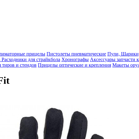
лиматорные прицелы
Пистолеты пневматические
Пули, Шарики
Расходники для страйкбола
Хронографы
Аксессуары запчасти 
 тиров и стендов
Прицелы оптические и крепления
Макеты ору
it