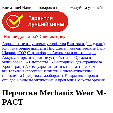
Внимание! Наличие товаров и цены пожалуйста уточняйте
Аэрозольные и пусковые устройства
Винтовки (воздушки)
Коллиматорные прицелы
Пистолеты пневматические
Пули,
Шарики, СО2
Страйкбол
- Автоматы и винтовки
-
Аккумуляторы и зарядные устройства
- Одежда и
экипировка
- Пистолеты
- Расходники для страйкбола
Хронографы
Аксессуары запчасти к пневматическим
винтовкам
Аксессуары запчасти к пневматическим
пистолетам
Средства самообороны
Товары для тиров и
стендов
Прицелы оптические и крепления
Макеты оружия
Перчатки Mechanix Wear M-
PACT